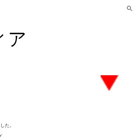
ion
ィア
きました。
グ