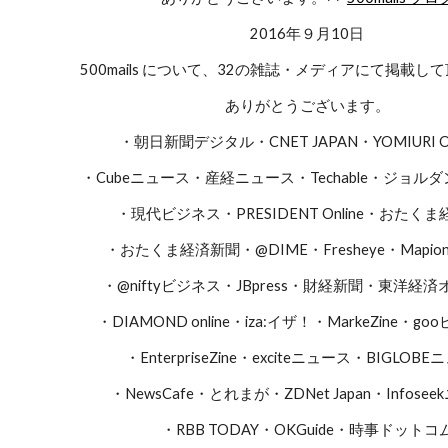
2016年９月10日
500mails について、32の雑誌・メディアにて掲載し
ありがとうございます。
・朝日新聞デジタル・CNET JAPAN・YOMIURI O
・Cubeニュース・産経ニュース・Techable・ジョル
・現代ビジネス・PRESIDENT Online・おたく
・おたくま経済新聞・@DIME・Fresheye・Mapi
・@niftyビジネス・JBpress・財経新聞・東洋経
・DIAMOND online・iza:イザ！・MarkeZine・g
・EnterpriseZine・exciteニュース・BIGLOB
・NewsCafe・とれまが・ZDNet Japan・Infose
・RBB TODAY・OKGuide・時事ドットコ