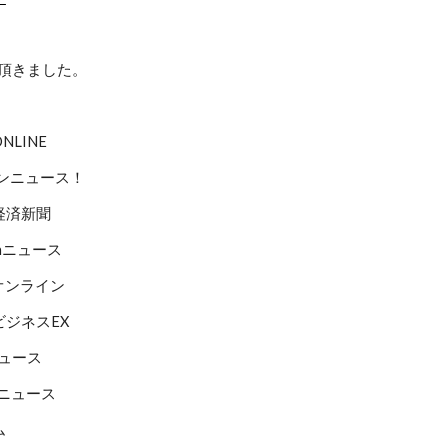
て頂きました。
NLINE
ダンニュース！
ま経済新聞
onニュース
済オンライン
ooビジネスEX
Eニュース
ekニュース
ム