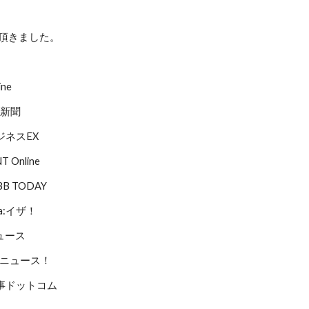
て頂きました。
ne
済新聞
ジネスEX
Online
BB TODAY
za:イザ！
ニュース
ダンニュース！
・時事ドットコム